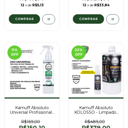
12
x de
R$5,13
12
x de
R$33,84
11
%
22
%
OFF
OFF
Kamuff Absoluto
Kamuff Absoluto
Universal Profissional -
KOLOSSO - Limpador
Limpador de armas e
de armas e acessórios
acessórios a Seco
a Seco - 1 Litro
R$169,00
R$489,00
Multifuncional - 210ml
R$150,10
R$379,00