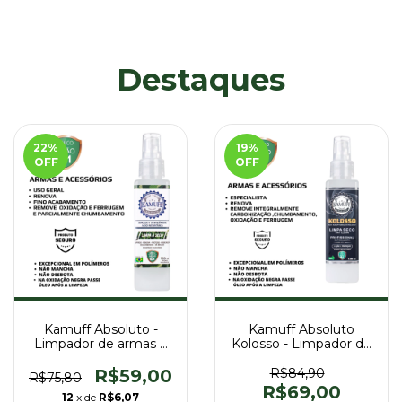
Destaques
22
%
19
%
OFF
OFF
Kamuff Absoluto -
Kamuff Absoluto
Limpador de armas e
Kolosso - Limpador de
acessórios a Seco -
armas e acessórios
120ml
Profissional - 120ml
R$59,00
R$84,90
R$75,80
R$69,00
12
x de
R$6,07